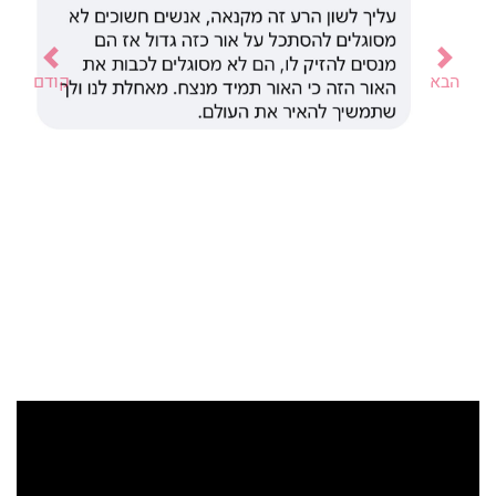
הבא
קודם