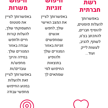
חיפוש
חיפוש
רשת
משרות
זוגיות
חברתית
באפשרותך לציין
באפשרותך לציין
באפשרותך
את סטטוס
את המצב האישי
להעלות פוסטים,
התעסוקתי שלך,
שלך, לחפש
להוסיף חברים,
להעלות קורות
אנשים
להתכתב בצ'ט,
חיים ולחפש
שמחפשים
לשתף, להגיב,
עבודה באזור
זוגיות באזור
לעשות לייק
המגורים שלך.
המגורים שלך
ועוד...
במידה והינך
ולהופיע
מחפש/ת
בתוצאות
עובדים/ות
החיפוש למי
באפשרותך לציין
שמתאים לך
זאת ולהעלות
במנוע החיפוש
מחפשי עבודה