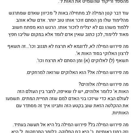
מהספד וריקוד שהשמיט את האות ל'.
עוד דבר קטן המילה לב מתחילה באות ל' מכיוון שאדם שמתרגש
מהלימוד שלו מן הסתם זוכר אותו טוב יותר. אדם שלא אוהב
ללמוד משהו גם לא יצליח לזכור אותו. הרגש הוא מפתח חשוב
מאוד ללימוד, לכן כתוב שאין אדם לומד אלא במקום שליבו חפץ
מה פירוש המילה לא, לדוגמא לא תרצח לא תגנוב וכו'…זה תשאף
לרצון האלוקי בסוד האות א'.
תשאף (ל) לאלוקים (א) ומן הסתם לא תרצח וכו'.
מה פירוש המילה אל? הוא האלוקים שרואה למרחקים.
מה פירוש המילה אלוהים?
האות א' כלומר אלוהים, יש לו שאיפה, לחבר בין העולם הזה
לעולם הבא כדי שיזכו בני האדם למם שזה תחיית המתים. תשמעו
את ההקלטה הזאת שוב בקטע הזה ותבינו איך זה מסתדר עם
האותיות.
מה פירוש המילה בל? פירוש המילה בל היא אל תעשה בעתיד.
וזה רמוז באותיות. ב' היא כח החלוקה, כלומר התרחקות. ל' היא