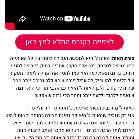
לצפייה בקורס המלא לחץ כאן
צורת האות
: האות ל' היא למעשה הגבוהה ביותר בין כל האותיות –
היא מציצה למרחק כמו אדם סקרן שמביט רחוק כי רוצה להגיע
רחוק. כך גם האות למד היא כמו להגיד את המילה לימוד. תפקידו
של הלימוד להשכיל, להשכיל פירושו השכלה גבוהה יותר ממה
שהיה לי קודם. ולכן האות ל' היא הגבוהה ביותר. כי היא רוצה
שואפת ללמוד ולדעת יותר ויותר הכי גבוה שאפשר.
האות ל' מורכבת משתי אותיות כ' תחתונה + ו' עליונה.
אני רק מזכיר שהאות כ' היא כח נתינת הצורה בחומר והאות ו' היא
כח החיבור. כלומר אם האדם משתמש בלמד כלומר לומד – אז
האדם לומד הרבה דברים – ואז הוא מחבר אותם להבנה אחת
ומסדר אותם לצורה ברורה כדי לזכור אותה וזה סוד הל'. כ' + ו