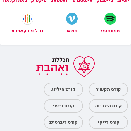
פייסבוק
אינסטגרם
טיקטוק
יוטיוב
וואטסאפ
סאונדקלאוד
ספוטיפיי
וימאו
גוגל פודקאסטס
קורס תקשור
קורס הילינג
קורס היזכרות
קורס ריפוי
קורס רייקי
קורס ריברסינג