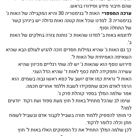
שהם חיבור מידע וסידורו בראש.
ערכה המספרי
: האות ל' בגימטריה 30 והיא המקבילה של האות ג'
בגימטריה 3. למדנו שכל אות קטנה ואות גדולה יש ביניהן קשר
של התחלה וסוף.
לדוגמא באות ב' למדנו שהאות כ' נותנת צורה בחלקים של האות
ב'.
כך גם האות ג' שהיא גמילות חסדים זוכה להגיע לעולם הבא שהיא
השאיפה האמיתית של האות ל'.
פירוש נוסף הוא שהאות ג' יש לה שתי רגליים מכיוון שהיא
עשירה ותפקידה לתת כסף לאות ד' שהיא הדל העני.
האות ל' נראית כמו אדם יושב על כסא ראשו גבוה בשמים. הוא
הרמז לאדם חכם שתפקידו לשבת וללמד אחרים חכמה.
אמר שלמה המלך בספר קוהלת פרק ג'.
שימו לב שהכל מתחיל באות ל חוץ מעת ספוד ועת רקוד. יודעים
למה?
כי מותר להפסיק ללמוד תורה בשביל לקבור אדם ובשביל לשמח
חתן וכלה כלומר לרקוד.
לכן שלמה המלך התחיל את כל הפסוקים האלו באות ל' חוץ